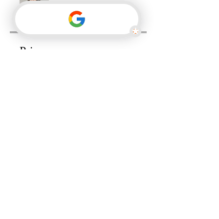
Tara Ferwerda
Price
Free
Share
Join