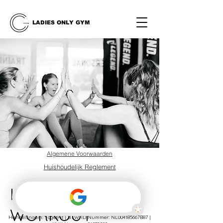
LADIES ONLY GYM
Algemene Voorwaarden
Huishoudelijk Reglement
Privacybeleid
HITT & CORE
WORKOUT
Handelsnaam: TogetFit | BTW-ID Nummer: NL004185667B87 |