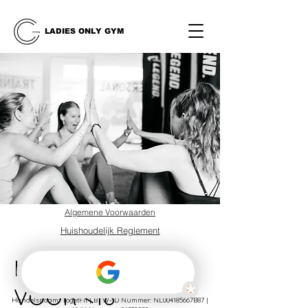
LADIES ONLY GYM
Algemene Voorwaarden
Huishoudelijk Reglement
Privacybeleid
KICKBOKSEN
VOOR <18
Handelsnaam: TogetFit | BTW-ID Nummer: NL004185667B87 |