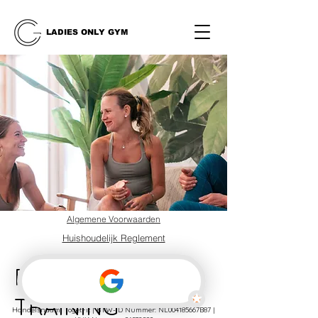
LADIES ONLY GYM
Algemene Voorwaarden
Huishoudelijk Reglement
Privacybeleid
PERSONAL
TRAINING
Handelsnaam: TogetFit | BTW-ID Nummer: NL004185667B87 |