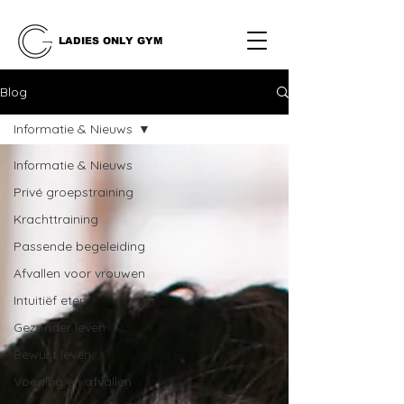
LADIES ONLY GYM
Blog
Informatie & Nieuws
Informatie & Nieuws
Privé groepstraining
Krachttraining
Passende begeleiding
Afvallen voor vrouwen
Intuitiëf eten
Gezonder leven
Bewust leven
Voeding en afvallen