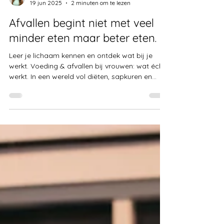
Tara Ferwerda
19 jun 2025
2 minuten om te lezen
Afvallen begint niet met veel
minder eten maar beter eten.
Leer je lichaam kennen en ontdek wat bij je
werkt. Voeding & afvallen bij vrouwen: wat écht
werkt. In een wereld vol diëten, sapkuren en
“summer bodies” is het makkelijk om te denken
dat afvallen vooral gaat over minder eten. Maar
bij GymConnection zien we het anders. Afvallen,
gezonder leven en op een gezonde, duurzame
manier. Dat begint niet met minder, maar met
beter eten. En vooral: luisteren naar je lijf.
Waarom diëten vaak niet werken.