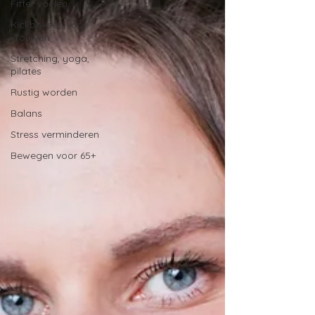
Fitter voelen
Kickboksen voor
vrouwen
Stretching, yoga,
pilates
Rustig worden
Balans
Stress verminderen
Bewegen voor 65+