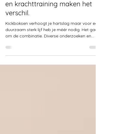
23 jul 2025
2 minuten om te lezen
De combinatie van kickboksen
en krachttraining maken het
verschil.
Kickboksen verhoogt je hartslag maar voor een
duurzaam sterk lijf heb je méér nodig. Het gaat
om de combinatie. Diverse onderzoeken en
richtlijnen adviseren om minstens twee dagen
per week alle grote spiergroepen te trainen.
Maar waarom... Sterkere botten en gewrichten,
weerstandsoefeningen vergroten botdichtheid
en verkleinen zo het risico op osteoporose. Meer
spieren = hoger rustmetabolisme, je verbrandt
24/7 meer calorieën, ook als je op de bank zit.