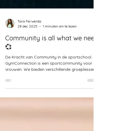
Tara Ferwerda
28 dec 2025
1 minuten om te lezen
Community is all what we need
💞
De Kracht van Community in de sportschool.
GymConnection is een sportcommunity voor
vrouwen. We bieden verschillende groeplessen
aan en personal training, Wanneer je samen
sport, verbind je met elkaar en motiveer je
elkaar. Het is een manier van sporten waarbij
plezier en doorzettingsvermogen dat centraal
staat. Of je nu beginner bent of al jaren sport:
samen kom je verder. Doe je mee? Sluit je aan,
ervaar de energie van samen sporten en ontdek
wat er mogelijk is als we het