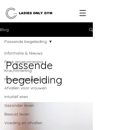
LADIES ONLY GYM
Blog
Passende begeleiding
Informatie & Nieuws
Passende
Privé groepstraining
Krachttraining
begeleiding
Passende begeleiding
Afvallen voor vrouwen
Intuitiëf eten
Gezonder leven
Bewust leven
Voeding en afvallen