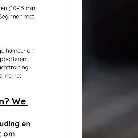
sen (10–15 min 
 Beginnen met 
je humeur en 
apporteren 
achttraining 
el na het 
en? We 
uding en 
t om 