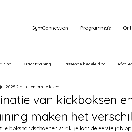
GymConnection
Programma's
Onl
aining
Krachttraining
Passende begeleiding
Afvalle
jul 2025
2 minuten om te lezen
Bewust leven
Voeding en afvallen
Fitter voelen
natie van kickboksen e
retching, yoga, pilates
Rustig worden
Balans
Stress
ining maken het verschil
 zet je bokshandschoenen strak, je laat de eerste jab op