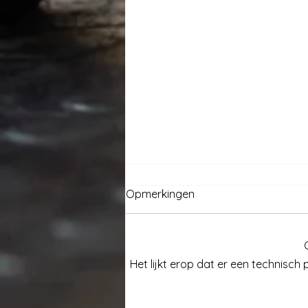
Opmerkingen
Het lijkt erop dat er een technisc
Community is all what we