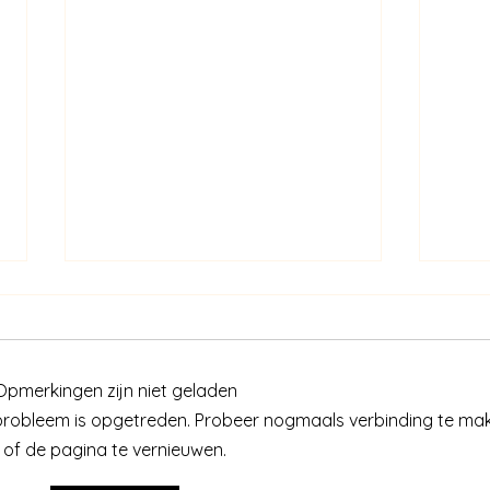
Opmerkingen zijn niet geladen
h probleem is opgetreden. Probeer nogmaals verbinding te ma
of de pagina te vernieuwen.
Lekker eten & bewegen
Blijf