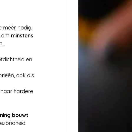
e méér nodig. 
n om 
minstens 
..
tdichtheid en 
rieën, ook als 
 naar hardere 
ining bouwt 
gezondheid.