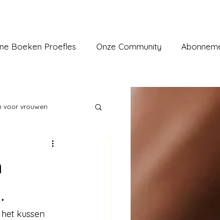
ine Boeken Proefles
Onze Community
Abonnem
n voor vrouwen
n
 verminderen
.
 het kussen 