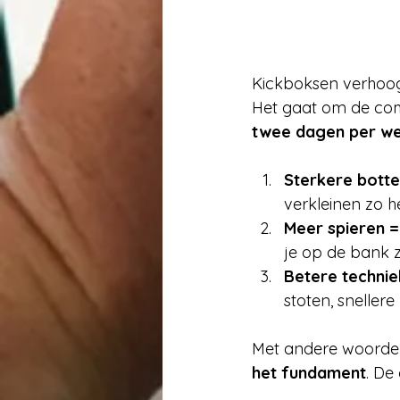
Kickboksen verhoogt
Het gaat om de comb
twee dagen per wee
Sterkere botte
verkleinen zo h
Meer spieren 
je op de bank zi
Betere technie
stoten, sneller
Met andere woorden
het fundament
. De