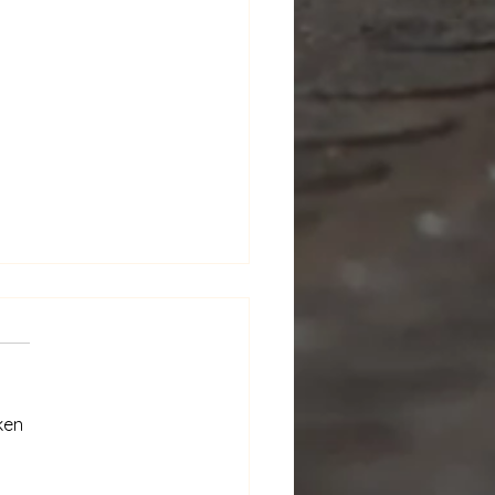
ken
 vitaal op elke leeftijd bij