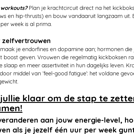
 workouts? 
Plan je krachtcircuit direct na het kickbok
ows en hip-thrusts) en bouw vandaaruit langzaam uit.
er week is al prima.
r zelfvertrouwen
n maak je endorfines en dopamine aan; hormonen die 
nt boost geven. Vrouwen die regelmatig kickboksen r
e slaap en meer assertiviteit in hun dagelijks leven. Kr
 door middel van ‘feel-good fatigue’: het voldane gevo
gewicht.
n jullie klaar om de stap te zett
amen!
veranderen aan jouw energie-level, ho
en als je jezelf één uur per week gun