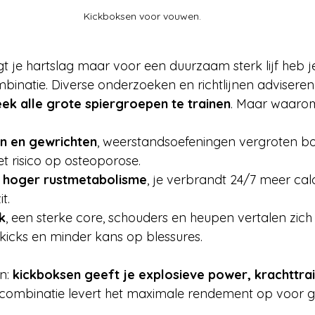
Kickboksen voor vouwen. 
 je hartslag maar voor een duurzaam sterk lijf heb j
inatie. Diverse onderzoeken en richtlijnen advisere
k alle grote spiergroepen te trainen
. Maar waarom.
n en gewrichten
, weerstandsoefeningen vergroten bo
et risico op osteoporose.
= hoger rustmetabolisme
, je verbrandt 24/7 meer calo
t.
k
, een sterke core, schouders en heupen vertalen zich
e kicks en minder kans op blessures.
: 
kickboksen geeft je explosieve power, krachttra
 combinatie levert het maximale rendement op voor 