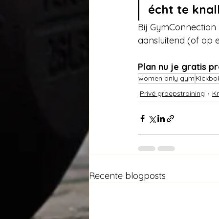
écht te knal
Bij GymConnection 
aansluitend (of op 
Plan nu je gratis p
women only gym
Kickbo
Privé groepstraining
Kr
Recente blogposts