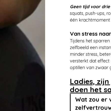
Geen tijd voor drie
squats, push-ups, r
één krachtmoment p
Van stress naa
Tijdens het sparre
zelfbeeld een insta
minder stress, beter
versterkt dat effect
optillen van zwaar 
Ladies, zij
doen het s
Wat zou er 
zelfvertrouw