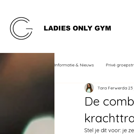
LADIES ONLY GYM
Informatie & Nieuws
Privé groepstr
Tara Ferwerda
23 
Intuitiëf eten
Gezonder leven
De combi
Kickboksen voor vrouwen
St
krachttra
Stel je dit voor: je