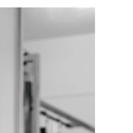
intensief bewegen pakken enorm veel voordelen
mee: - Tot wel 30 % minder kans hebben op
hart- en vaatziekten; - Sterkere spieren en
botten ontwikkelen, waardoor het valrisico
daalt; - Hun geheugen, mind en concentratie
scherper houden; - Beter slapen en zich
energieker voelen in het dageli