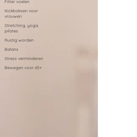
Fitter voelen
Kickboksen voor
vrouwen
Stretching, yoga,
pilates
Rustig worden
Balans
Stress verminderen
Bewegen voor 65+