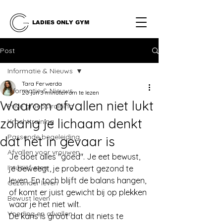
LADIES ONLY GYM
Post
Informatie & Nieuws
Tara Ferwerda
Informatie & Nieuws
20 jun
3 minuten om te lezen
Waarom afvallen niet lukt
Privé groepstraining
zolang je lichaam denkt
Krachttraining
Passende begeleiding
dat het in gevaar is
Afvallen voor vrouwen
Je doet alles "goed". Je eet bewust, 
Intuitiëf eten
je beweegt, je probeert gezond te 
leven. En toch blijft de balans hangen, 
Gezonder leven
of komt er juist gewicht bij op plekken 
Bewust leven
waar je het niet wilt.
Voeding en afvallen
De kans is groot dat dit niets te 