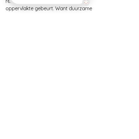
rekening houdt met wat er onder de 
oppervlakte gebeurt. Want duurzame 
verandering begint bij een lichaam 
dat zich veilig genoeg voelt om te 
veranderen.
Herkenbaar? Deel dit met iemand die 
dit nodig heeft te lezen, of stuur ons 
een bericht als je wilt weten hoe dit 
voor jouw situatie werkt.