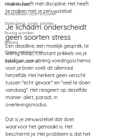
maken heeft met discipline. Het heeft 
Fitter voelen
te maken met je zenuwstelsel.
Kickboksen voor vrouwen
Stretching, yoga, pilates
Je lichaam onderscheidt 
Rustig worden
geen soorten stress
Balans
Een deadline, een moeilijk gesprek, te 
Stress verminderen
weinig slaap, constant prikkels via je 
telefoon, een streng voedingsschema: 
Bewegen voor 65+
voor je brein voelt dit allemaal 
hetzelfde. Het herkent geen verschil 
tussen "echt gevaar" en "veel te doen 
vandaag". Het reageert op dezelfde 
manier: alert, paraat, in 
overlevingsmodus.
Dat is je zenuwstelsel dat doet 
waarvoor het gemaakt is. Het 
beschermt je. Het probleem is dat het 